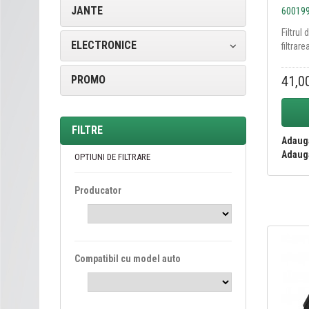
JANTE
60019
Filtrul
ELECTRONICE
filtrare
41,0
PROMO
FILTRE
Adauga
Adauga
OPTIUNI DE FILTRARE
Producator
Compatibil cu model auto