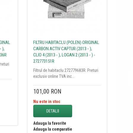
IGINAL
FILTRU HABITACLU (POLEN) ORIGINAL
 ),
CARBON ACTIV CAPTUR (2013 - ),
936R
CLIO 4 (2013 - ), LOGAN 2 (2013 - ) -
272773151R
returi
Filtrul de habitaclu 272779683R. Preturi
exclusiv online TVA inc...
101,00 RON
Nu este in stoc
DETALII
Adauga la favorite
Adauga la comparatie