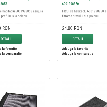
98858
6001998850
 de habitaclu 6001998858 asigura
Filtrul de habitaclu 6001998850 a
a prafului si a polenu...
filtrarea prafului si a polenu...
0 RON
24,00 RON
DETALII
DETALII
 la favorite
Adauga la favorite
 la comparatie
Adauga la comparatie