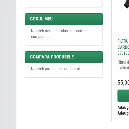
COSUL MEU
Nu aveti nici un produs in cosul de
cumparaturi
FILTR
CARBON
77010
COMPARA PRODUSELE
Filtrul
exclusi
Nu aveti produse de comparat.
55,0
Adauga
Adauga