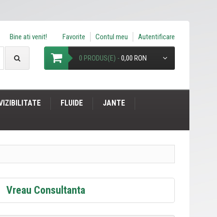
Bine ati venit!
Favorite
Contul meu
Autentificare
0 PRODUS(E) -
0,00 RON
VIZIBILITATE
FLUIDE
JANTE
Vreau Consultanta