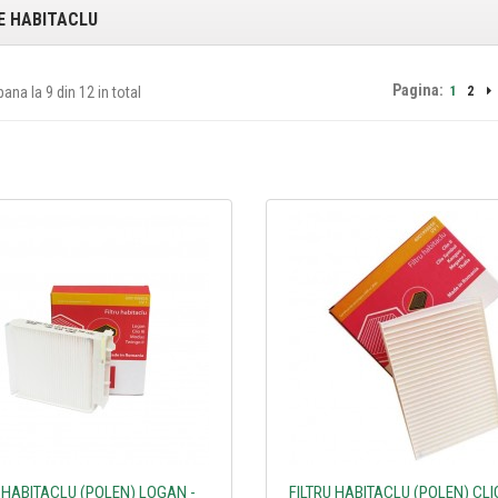
E HABITACLU
Pagina:
pana la 9 din 12 in total
1
2
U HABITACLU (POLEN) LOGAN -
FILTRU HABITACLU (POLEN) CLIO 