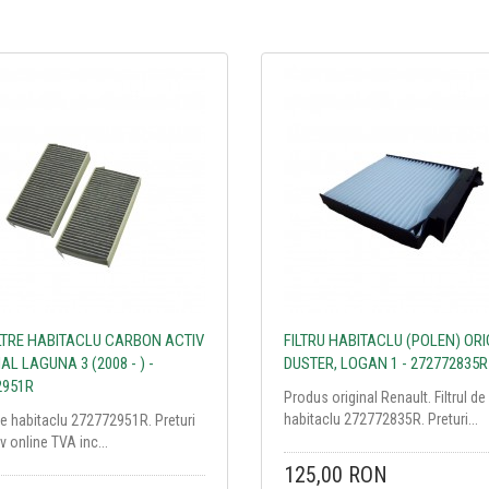
ILTRE HABITACLU CARBON ACTIV
FILTRU HABITACLU (POLEN) OR
AL LAGUNA 3 (2008 - ) -
DUSTER, LOGAN 1 - 272772835R
2951R
Produs original Renault. Filtrul de
habitaclu 272772835R. Preturi...
 de habitaclu 272772951R. Preturi
v online TVA inc...
125,00 RON