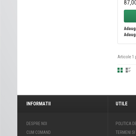
87,0
Adauga
Adauga
Articole 1 
INFORMATII
UTILE
DESPRE NOI
POLITICA D
CUM COMAND
TERMENI SI 