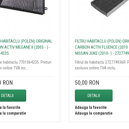
U HABITACLU (POLEN) ORIGINAL
FILTRU HABITACLU (POLEN) OR
 ACTIV MEGANE II (2003 - ) -
CARBON ACTIV FLUENCE (2010 -
64235
NISSAN JUKE (2010- ) - 272774
 de habitaclu 7701064235. Preturi
Filtrul de habitaclu 272774936R. P
v online TVA inc...
exclusiv online TVA inclu...
0 RON
50,00 RON
DETALII
DETALII
 la favorite
Adauga la favorite
 la comparatie
Adauga la comparatie