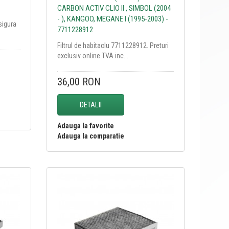
CARBON ACTIV CLIO II , SIMBOL (2004
- ), KANGOO, MEGANE I (1995-2003) -
sigura
7711228912
Filtrul de habitaclu 7711228912. Preturi
exclusiv online TVA inc...
36,00 RON
DETALII
Adauga la favorite
Adauga la comparatie