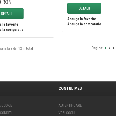
0 RON
DETALII
DETALII
Adauga la favorite
Adauga la comparatie
 la favorite
 la comparatie
Pagina:
pana la 9 din 12 in total
1
2
CONTUL MEU
E COOKIE
AUTENTIFICARE
CONDITII
VEZI COSUL