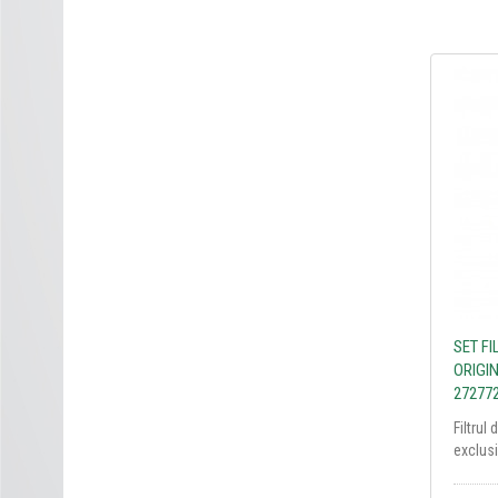
SET F
ORIGIN
27277
Filtrul
exclusi