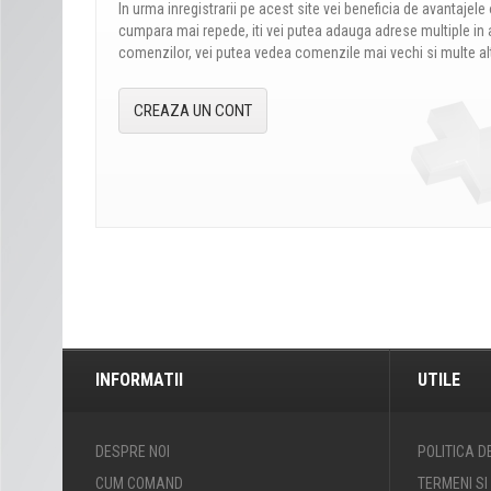
In urma inregistrarii pe acest site vei beneficia de avantajele 
cumpara mai repede, iti vei putea adauga adrese multiple in 
comenzilor, vei putea vedea comenzile mai vechi si multe al
CREAZA UN CONT
INFORMATII
UTILE
DESPRE NOI
POLITICA D
CUM COMAND
TERMENI SI 