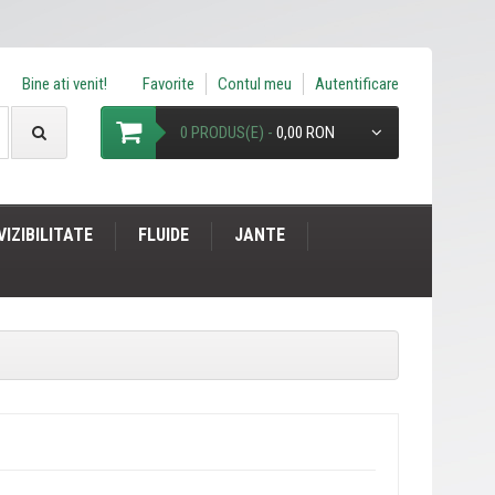
Bine ati venit!
Favorite
Contul meu
Autentificare
0 PRODUS(E) -
0,00 RON
VIZIBILITATE
FLUIDE
JANTE