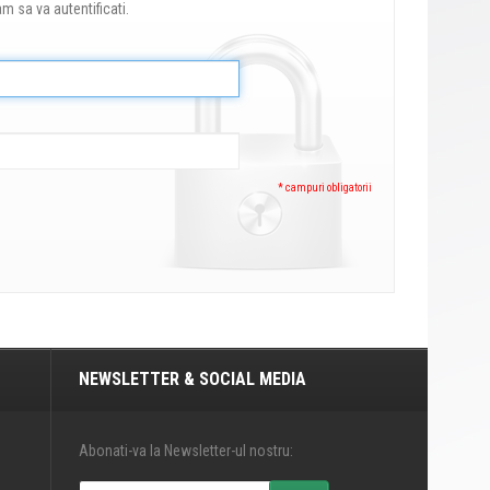
am sa va autentificati.
* campuri obligatorii
NEWSLETTER & SOCIAL MEDIA
Abonati-va la Newsletter-ul nostru: