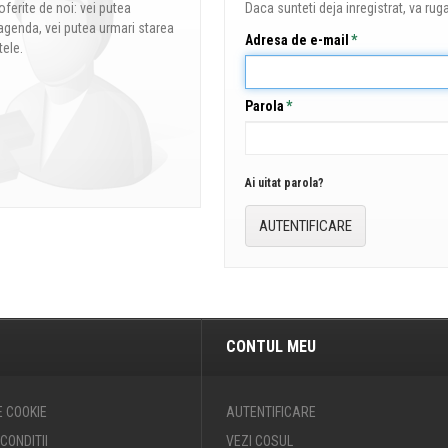
oferite de noi: vei putea
Daca sunteti deja inregistrat, va rug
agenda, vei putea urmari starea
Adresa de e-mail
*
tele.
Parola
*
Ai uitat parola?
AUTENTIFICARE
CONTUL MEU
E COOKIE
AUTENTIFICARE
CONDITII
VEZI COSUL